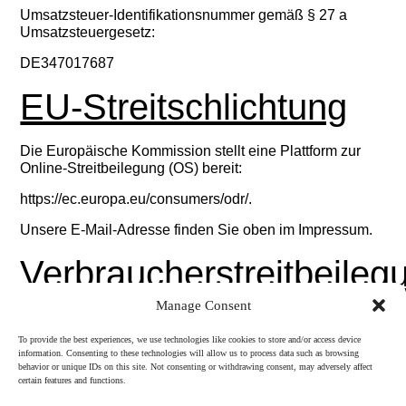
Umsatzsteuer-Identifikationsnummer gemäß § 27 a
Umsatzsteuergesetz:
DE347017687
EU-Streitschlichtung
Die Europäische Kommission stellt eine Plattform zur
Online-Streitbeilegung (OS) bereit:
https://ec.europa.eu/consumers/odr/.
Unsere E-Mail-Adresse finden Sie oben im Impressum.
Verbraucherstreitbeileg
Manage Consent
Wir sind nicht bereit oder verpflichtet, an
Streitbeilegungsverfahren vor einer
To provide the best experiences, we use technologies like cookies to store and/or access device
information. Consenting to these technologies will allow us to process data such as browsing
Verbraucherschlichtungsstelle teilzunehmen.
behavior or unique IDs on this site. Not consenting or withdrawing consent, may adversely affect
certain features and functions.
Quelle: