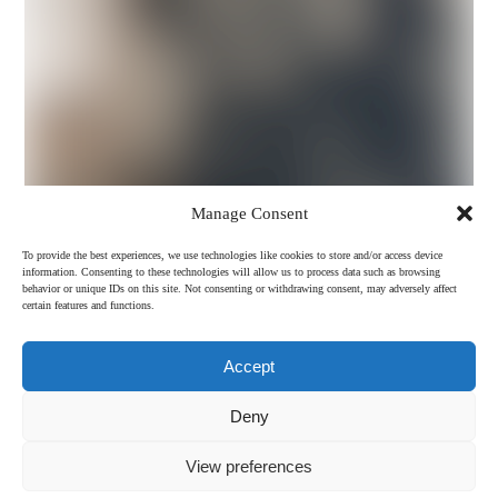
Manage Consent
To provide the best experiences, we use technologies like cookies to store and/or access device
information. Consenting to these technologies will allow us to process data such as browsing
behavior or unique IDs on this site. Not consenting or withdrawing consent, may adversely affect
certain features and functions.
Accept
Deny
View preferences
Impressum
Datenschutz
AGB